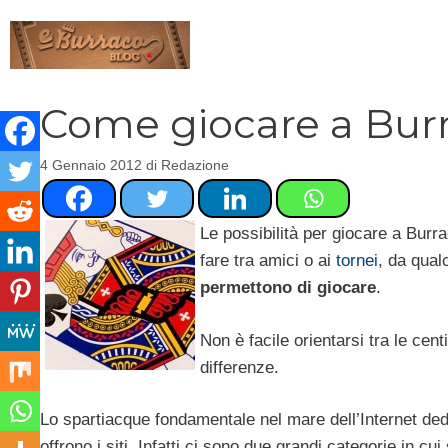
Vai
al
contenuto
Come giocare a Burr
4 Gennaio 2012
di
Redazione
Le possibilità per giocare a Burr
fare tra amici o ai
tornei
, da qual
permettono di giocare
.
Non è facile orientarsi tra le cent
differenze.
Lo spartiacque fondamentale nel mare dell’Internet ded
offrono i siti. Infatti ci sono due grandi categorie in c