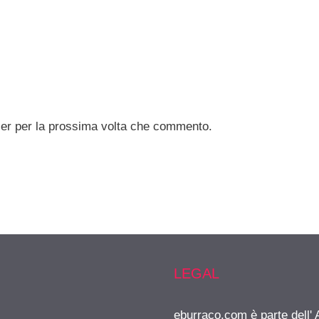
ser per la prossima volta che commento.
LEGAL
eburraco.com è parte dell'