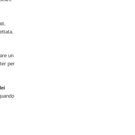
.
ti,
ettata.
are un
ter per
dei
 quando