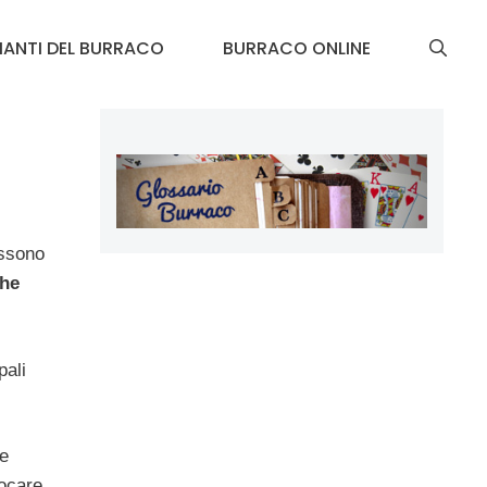
IANTI DEL BURRACO
BURRACO ONLINE
ossono
che
pali
e
iocare