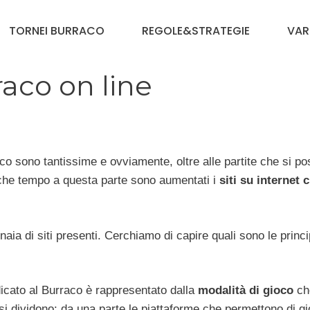
TORNEI BURRACO
REGOLE&STRATEGIE
VAR
aco on line
aco sono tantissime e ovviamente, oltre alle partite che si p
che tempo a questa parte sono aumentati i
siti su internet 
inaia di siti presenti. Cerchiamo di capire quali sono le princi
icato al Burraco è rappresentato dalla
modalità di gioco
ch
ui si dividono: da una parte le piattaforme che permettono di g