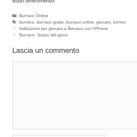
Buon divertimento!
Categorie
Burraco Online
Tag
burraco
,
burraco gratis
,
burraco online
,
giocare
,
torneo
Indicazioni per giocare a Burraco con l’iPhone
Burraco: Scopo del gioco
Lascia un commento
Commento