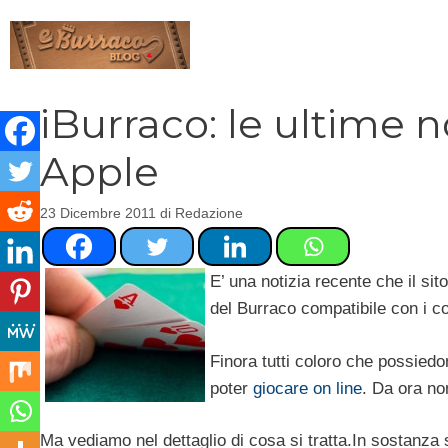
Vai
al
contenuto
iBurraco: le ultime n
Apple
23 Dicembre 2011
di
Redazione
E’ una notizia recente che il sit
del Burraco compatibile con i c
Finora tutti coloro che possied
poter
giocare on line
. Da ora no
Ma vediamo nel dettaglio di cosa si tratta.
In sostanza s