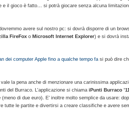
le e il gioco è fatto… si potrà giocare senza alcuna limitazio
dovremmo avere sul nostro pc: si dovrà disporre di un brow
illa FireFox
o
Microsoft Internet Explorer
) e si dovrà insta
an dei computer Apple fino a qualche tempo fa
si può dire che
e vale la pena anche di menzionare una carinissima applicaz
punti del Burraco. L’applicazione si chiama
iPunti Burraco ’
e (meno di due euro). E’ inoltre molto semplice da usare: do
re tutte le partite e divertirsi a creare classifiche e avere s