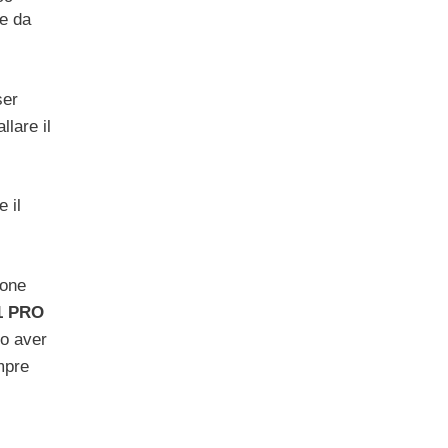
ne da
ser
llare il
 il
ione
11 PRO
po aver
empre