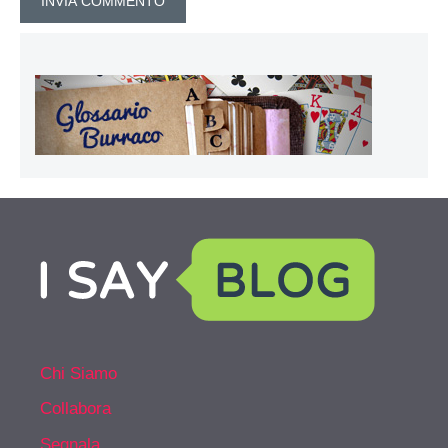
Chi Siamo
Collabora
Segnala