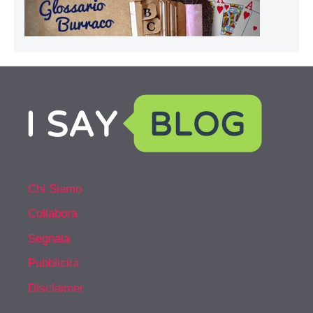
Chi Siamo
Collabora
Segnala
Pubblicità
Disclaimer