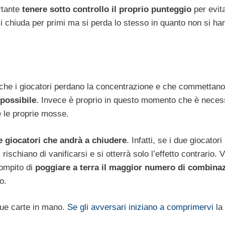
rtante
tenere sotto controllo il proprio punteggio
per evit
i chiuda per primi ma si perda lo stesso in quanto non si ha
e che i giocatori perdano la concentrazione e che commettano
 possibile
. Invece è proprio in questo momento che è neces
 e le proprie mosse.
e giocatori che andrà a chiudere
. Infatti, se i due giocatori
 rischiano di vanificarsi e si otterrà solo l’effetto contrario. V
compito di
poggiare a terra il maggior numero di combinaz
o.
due carte in mano.
Se gli avversari iniziano a comprimervi
la