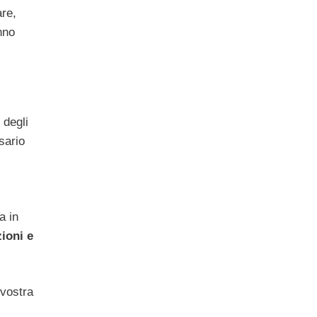
are,
nno
 degli
sario
a in
ioni e
 vostra