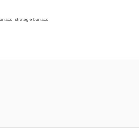
burraco
,
strategie burraco