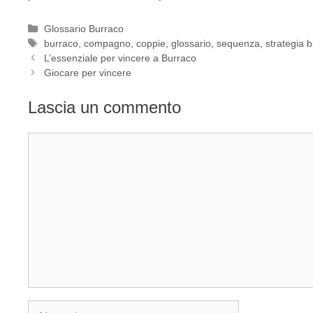
Categorie
Glossario Burraco
Tag
burraco
,
compagno
,
coppie
,
glossario
,
sequenza
,
strategia 
L’essenziale per vincere a Burraco
Giocare per vincere
Lascia un commento
Commento
Nome