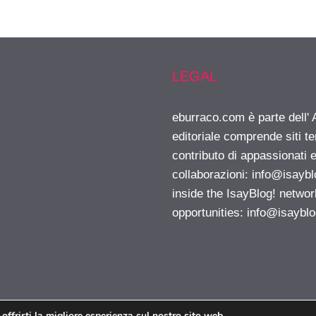
LEGAL
eburraco.com è parte dell'
editoriale comprende siti t
contributo di appassionati e
collaborazioni:
info@isayb
inside the IsayBlog! networ
opportunities:
info@isaybl
 offrirti la migliore esperienza sul nostro sito web.