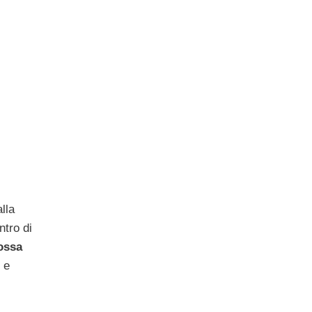
lla
ntro di
ossa
 e