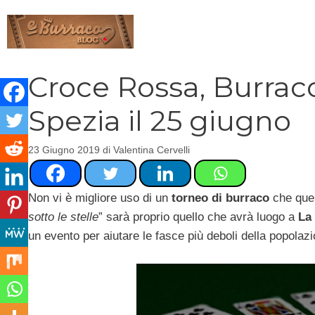
Vai
al
contenuto
Croce Rossa, Burrac
Spezia il 25 giugno
23 Giugno 2019
di
Valentina Cervelli
Non vi è migliore uso di un
torneo di burraco
che quel
sotto le stelle
” sarà proprio quello che avrà luogo a
La
un evento per aiutare le fasce più deboli della popolaz