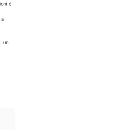
ioni è
 di
: un