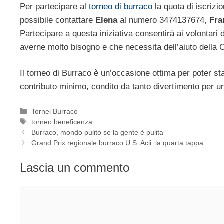
Per partecipare al
torneo di burraco
la quota di iscrizi
possibile contattare
Elena
al numero 3474137674,
Fra
Partecipare a questa iniziativa consentirà ai volontari
averne molto bisogno e che necessita dell’aiuto della
Il torneo di Burraco è un’occasione ottima per poter st
contributo minimo, condito da tanto divertimento per 
Categorie
Tornei Burraco
Tag
torneo beneficenza
Burraco, mondo pulito se la gente è pulita
Grand Prix regionale burraco U.S. Acli: la quarta tappa
Lascia un commento
Commento