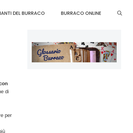
IANTI DEL BURRACO
BURRACO ONLINE
 con
he di
ve per
più