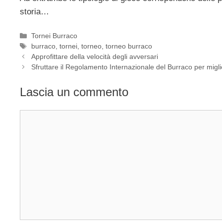
storia…
Categorie
Tornei Burraco
Tag
burraco
,
tornei
,
torneo
,
torneo burraco
Approfittare della velocità degli avversari
Sfruttare il Regolamento Internazionale del Burraco per miglior
Lascia un commento
Commento