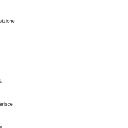
sizione
iù
ferisce
ra