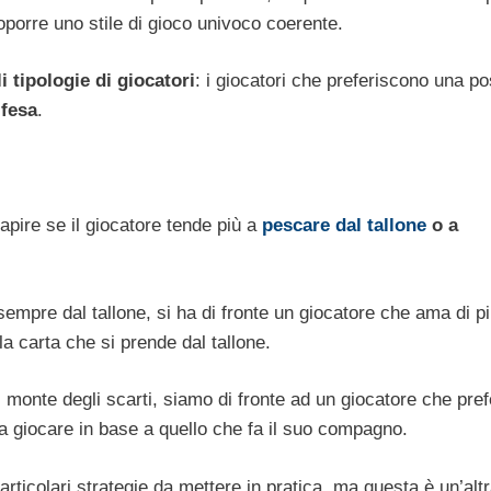
oporre uno stile di gioco univoco coerente.
i tipologie di giocatori
: i giocatori che preferiscono una po
ifesa
.
capire se il giocatore tende più a
pescare dal tallone
o a
empre dal tallone, si ha di fronte un giocatore che ama di p
la carta che si prende dal tallone.
l monte degli scarti, siamo di fronte ad un giocatore che pre
da giocare in base a quello che fa il suo compagno.
rticolari strategie da mettere in pratica, ma questa è un’alt