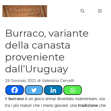
Vai
al
MEN
contenuto
Burraco, variante
della canasta
proveniente
dall’Uruguay
19 Gennaio 2021
di
Valentina Cervelli
Il
burraco
è un gioco ormai diventato mainstream, sia
tra i più maturi che i meno giovani: una
tradizione
che