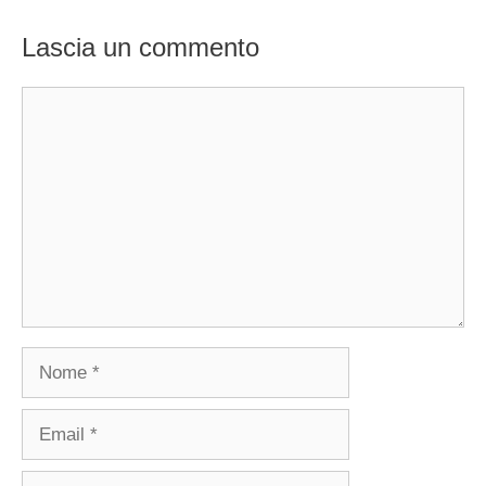
Lascia un commento
Commento
Nome
Email
Sito