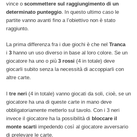
vince o
scommettere sul raggiungimento di un
determinato punteggio
. In questo ultimo caso le
partite vanno avanti fino a l’obiettivo non è stato
raggiunto.
La prima differenza fra i due giochi è che nel
Tranca
i
3
hanno un uso diverso in base al loro colore. Se un
giocatore ha uno o più
3 rossi
(4 in totale) deve
giocarli subito senza la necessità di accoppiarli con
altre carte.
I
tre neri
(4 in totale) vanno giocati da soli, cioè, se un
giocatore ha una di queste carte in mano deve
obbligatoriamente metterlo sul tavolo. Con i 3 neri
invece il giocatore ha la possibilità di
bloccare il
monte scarti
impedendo così al giocatore avversario
di prelevare le carte.