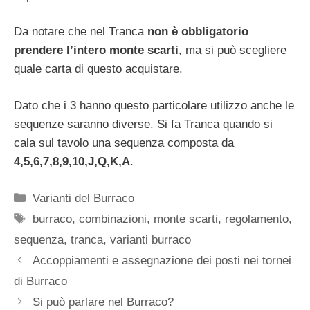
Da notare che nel Tranca
non è obbligatorio
prendere l’intero monte scarti
, ma si può scegliere
quale carta di questo acquistare.
Dato che i 3 hanno questo particolare utilizzo anche le
sequenze saranno diverse. Si fa Tranca quando si
cala sul tavolo una sequenza composta da
4,5,6,7,8,9,10,J,Q,K,A
.
Categorie
Varianti del Burraco
Tag
burraco
,
combinazioni
,
monte scarti
,
regolamento
,
sequenza
,
tranca
,
varianti burraco
Accoppiamenti e assegnazione dei posti nei tornei
di Burraco
Si può parlare nel Burraco?