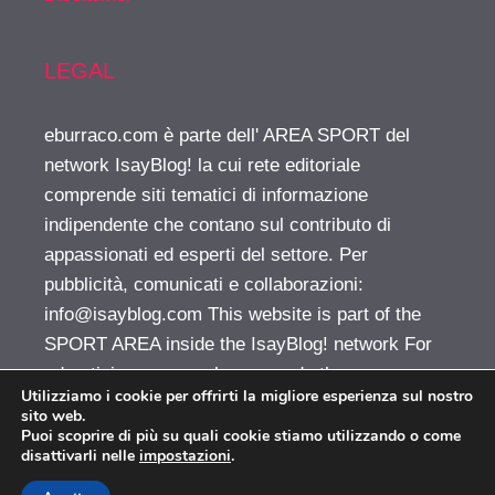
LEGAL
eburraco.com è parte dell' AREA SPORT del
network IsayBlog! la cui rete editoriale
comprende siti tematici di informazione
indipendente che contano sul contributo di
appassionati ed esperti del settore. Per
pubblicità, comunicati e collaborazioni:
info@isayblog.com
This website is part of the
SPORT AREA inside the IsayBlog! network For
advertising, press releases and other
Utilizziamo i cookie per offrirti la migliore esperienza sul nostro
opportunities:
info@isayblog.com
sito web.
Puoi scoprire di più su quali cookie stiamo utilizzando o come
disattivarli nelle
impostazioni
.
Vuoi pubblicare sul nostro network?