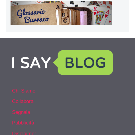
Chi Siamo
Collabora
Segnala
Pubblicità
Disclaimer