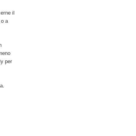
erne il
 o a
n
 meno
lly per
a.