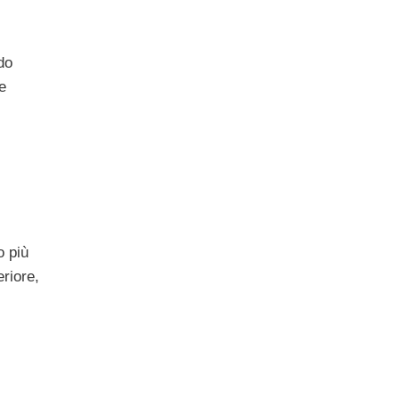
do
e
o più
eriore,