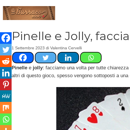
Vai
al
contenuto
Pinelle e Jolly, facc
1 Settembre 2023
di
Valentina Cervelli
Pinelle
e
jolly
: facciamo una volta per tutte chiarezza
altri di questo gioco, spesso vengono sottoposti a una