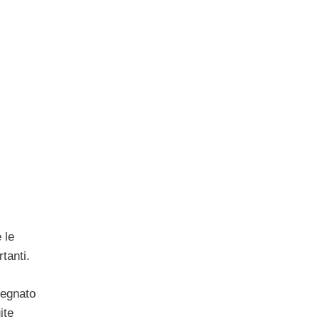
 le
tanti.
segnato
ite