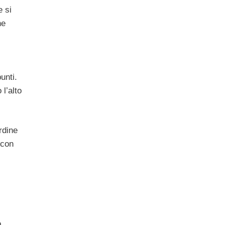
 si
he
unti.
l’alto
rdine
 con
o