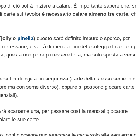
o di ciò potrà iniziare a calare.
È importante sapere che, se
di carte sul tavolo) è necessario
calare almeno tre carte
, c
(
jolly o
pinella
) questo sarà definito impuro o sporco, per
 necessarie, e varrà di meno ai fini del conteggio finale dei p
a, questa non potrà più essere tolta, ma solo spostata verso 
si tipi di logica: in
sequenza
(carte dello stesso seme in o
lore ma con seme diverso), oppure si possono giocare carte
enziali).
ovrà scartarne una, per passare così la mano al giocatore
lare le sue carte.
, ogni giocatore può attaccare le carte solo alle sequenze 