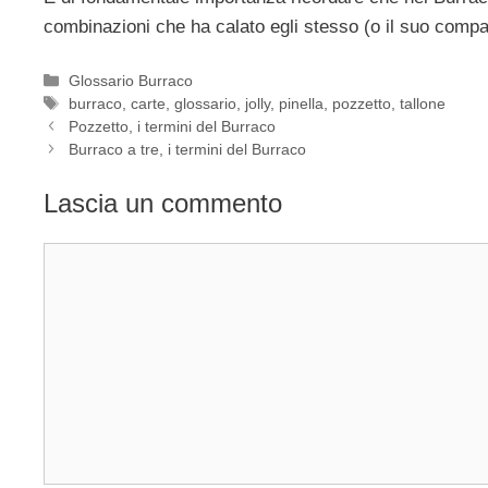
combinazioni che ha calato egli stesso (o il suo compa
Categorie
Glossario Burraco
Tag
burraco
,
carte
,
glossario
,
jolly
,
pinella
,
pozzetto
,
tallone
Pozzetto, i termini del Burraco
Burraco a tre, i termini del Burraco
Lascia un commento
Commento