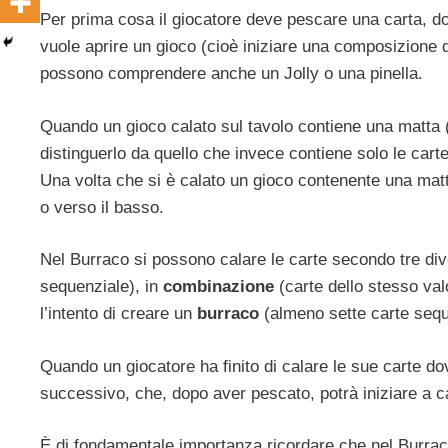
Per prima cosa il giocatore deve pescare una carta, dop
vuole aprire un gioco (cioè iniziare una composizione 
possono comprendere anche un Jolly o una pinella.
Quando un gioco calato sul tavolo contiene una matta 
distinguerlo da quello che invece contiene solo le carte
Una volta che si è calato un gioco contenente una matt
o verso il basso.
Nel Burraco si possono calare le carte secondo tre diver
sequenziale), in
combinazione
(carte dello stesso va
l’intento di creare un
burraco
(almeno sette carte sequ
Quando un giocatore ha finito di calare le sue carte d
successivo, che, dopo aver pescato, potrà iniziare a ca
È di fondamentale importanza ricordare che nel Burraco