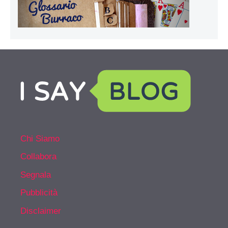
Chi Siamo
Collabora
Segnala
Pubblicità
Disclaimer