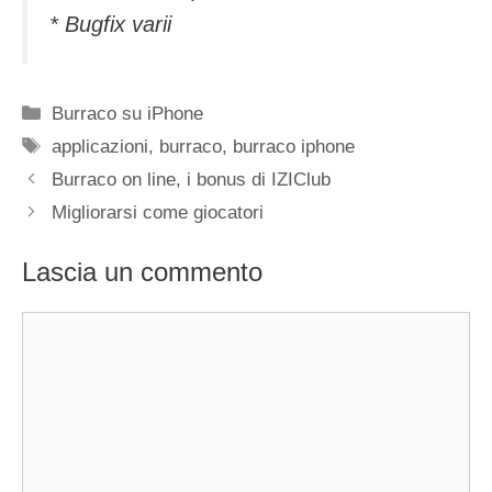
* Bugfix varii
Categorie
Burraco su iPhone
Tag
applicazioni
,
burraco
,
burraco iphone
Burraco on line, i bonus di IZIClub
Migliorarsi come giocatori
Lascia un commento
Commento