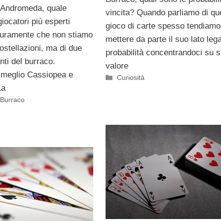
 Andromeda, quale
vincita? Quando parliamo di qu
giocatori più esperti
gioco di carte spesso tendiamo
curamente che non stiamo
mettere da parte il suo lato lega
ostellazioni, ma di due
probabilità concentrandoci su 
nti del burraco.
valore
meglio Cassiopea e
Categorie
Curiosità
La
l Burraco