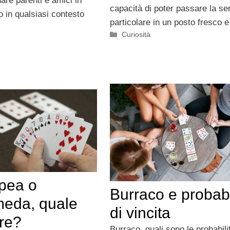
are parenti e amici in
capacità di poter passare la ser
o in qualsiasi contesto
particolare in un posto fresco e
Categorie
Curiosità
pea o
Burraco e probabi
eda, quale
di vincita
ere?
Burraco, quali sono le probabili