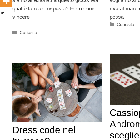
vogliamo sfid
siamo affezionati a questo gioco. Ma
riva al mare 
qual è la reale risposta? Ecco come
possa
vincere
Categorie
Curiosità
Categorie
Curiosità
Cassio
Androm
Dress code nel
scegli