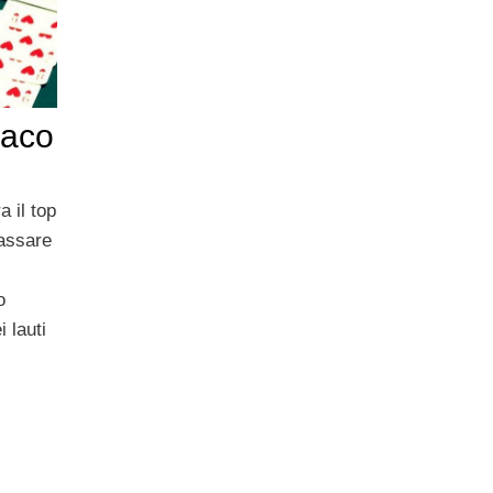
raco
 il top
passare
o
 lauti