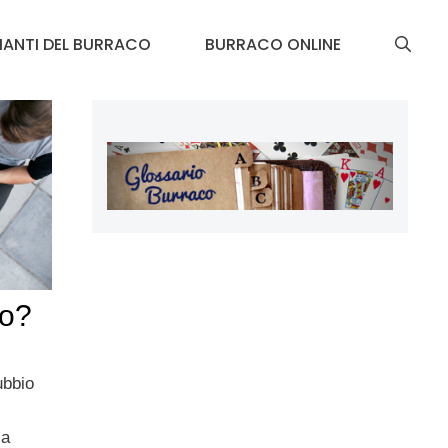
IANTI DEL BURRACO
BURRACO ONLINE
co?
ubbio
la