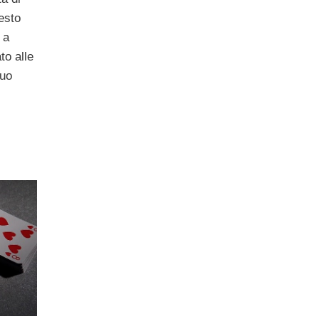
esto
 a
to alle
suo