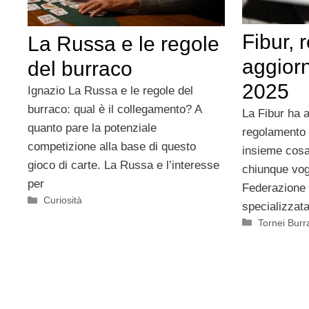
Fibur,
La Russa e le regole
aggior
del burraco
2025
Ignazio La Russa e le regole del
burraco: qual è il collegamento? A
La Fibur ha a
quanto pare la potenziale
regolamento
competizione alla base di questo
insieme cosa
gioco di carte. La Russa e l’interesse
chiunque vogli
per
Federazione p
Categorie
Curiosità
specializzat
Categorie
Tornei Burr