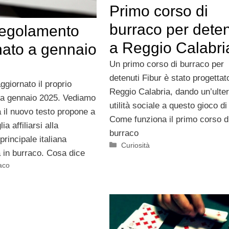
Primo corso di
burraco per deten
 regolamento
a Reggio Calabri
nato a gennaio
Un primo corso di burraco per
detenuti Fibur è stato progettat
ggiornato il proprio
Reggio Calabria, dando un’ulter
 a gennaio 2025. Vediamo
utilità sociale a questo gioco di
 il nuovo testo propone a
Come funziona il primo corso d
a affiliarsi alla
burraco
rincipale italiana
Categorie
Curiosità
a in burraco. Cosa dice
aco