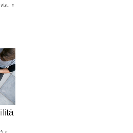
ata, in
lità
tà di