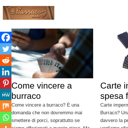
Vai
al
contenuto
Carte i
Come vincere a
spesa f
burraco
Carte imperm
Come vincere a burraco? È una
Burraco? Un
domanda che non dovremmo mai
davvero la p
smettere di porci, soprattutto se