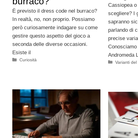
burraco?
Cassiopea o
È previsto il dress code nel burraco?
scegliere? I 
In realtà, no, non proprio. Possiamo
sapranno si
però curiosamente indagare su come
parlando di c
gestire questo aspetto del gioco a
precise varia
seconda delle diverse occasioni.
Conosciamo 
Esiste il
Andromeda 
Categorie
Curiosità
Categorie
Varianti de