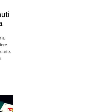
uti
a
o a
iore
 carte.
i