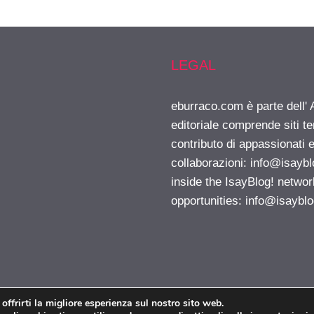
LEGAL
eburraco.com è parte dell'
editoriale comprende siti t
contributo di appassionati e
collaborazioni:
info@isayb
inside the IsayBlog! networ
opportunities:
info@isaybl
 offrirti la migliore esperienza sul nostro sito web.
EBurraco.com © 2026. All right reserverd.