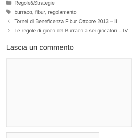
Categorie
Regole&Strategie
Tag
burraco
,
fibur
,
regolamento
Tornei di Beneficenza Fibur Ottobre 2013 – II
Le regole di gioco del Burraco a sei giocatori – IV
Lascia un commento
Commento
Nome