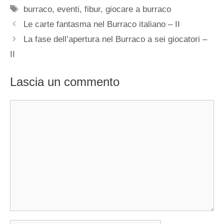
Tag
burraco
,
eventi
,
fibur
,
giocare a burraco
Le carte fantasma nel Burraco italiano – II
La fase dell’apertura nel Burraco a sei giocatori –
II
Lascia un commento
Commento