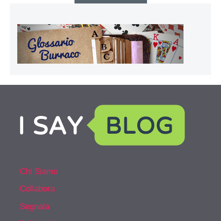
Chi Siamo
Collabora
Segnala