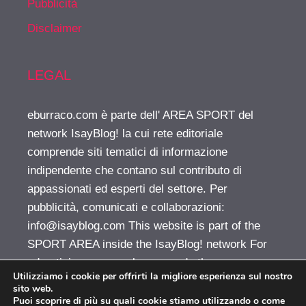
Pubblicità
Disclaimer
LEGAL
eburraco.com è parte dell' AREA SPORT del
network IsayBlog! la cui rete editoriale
comprende siti tematici di informazione
indipendente che contano sul contributo di
appassionati ed esperti del settore. Per
pubblicità, comunicati e collaborazioni:
info@isayblog.com
This website is part of the
SPORT AREA inside the IsayBlog! network For
advertising, press releases and other
Utilizziamo i cookie per offrirti la migliore esperienza sul nostro
opportunities:
info@isayblog.com
sito web.
Puoi scoprire di più su quali cookie stiamo utilizzando o come